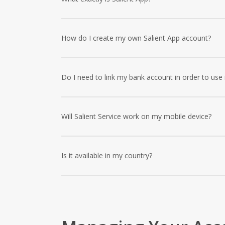
Lorem ipsum dolor sit amet, consectetur adipiscing el
In tincidunt turpis at odio dapibus maximus.
How do I create my own Salient App account?
Lorem ipsum dolor sit amet, consectetur adipiscing el
In tincidunt turpis at odio dapibus maximus.
Do I need to link my bank account in order to use 
Lorem ipsum dolor sit amet, consectetur adipiscing el
In tincidunt turpis at odio dapibus maximus.
Will Salient Service work on my mobile device?
Lorem ipsum dolor sit amet, consectetur adipiscing el
In tincidunt turpis at odio dapibus maximus.
Is it available in my country?
Lorem ipsum dolor sit amet, consectetur adipiscing el
In tincidunt turpis at odio dapibus maximus.