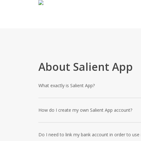
Skip
to
main
content
About Salient App
What exactly is Salient App?
Lorem ipsum dolor sit amet, consectetur adipiscing el
In tincidunt turpis at odio dapibus maximus.
How do I create my own Salient App account?
Lorem ipsum dolor sit amet, consectetur adipiscing el
In tincidunt turpis at odio dapibus maximus.
Do I need to link my bank account in order to use 