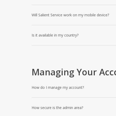
Lorem ipsum dolor sit amet, consectetur adipiscing el
In tincidunt turpis at odio dapibus maximus.
Will Salient Service work on my mobile device?
Lorem ipsum dolor sit amet, consectetur adipiscing el
In tincidunt turpis at odio dapibus maximus.
Is it available in my country?
Lorem ipsum dolor sit amet, consectetur adipiscing el
In tincidunt turpis at odio dapibus maximus.
Managing Your Acc
How do I manage my account?
Lorem ipsum dolor sit amet, consectetur adipiscing el
In tincidunt turpis at odio dapibus maximus.
How secure is the admin area?