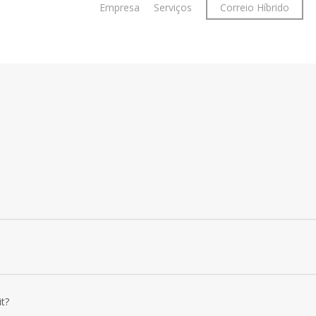
Empresa
Serviços
Correio Híbrido
it. In eget bibendum libero. Etiam id velit at enim porttitor facilisis. 
it. In eget bibendum libero. Etiam id velit at enim porttitor facilisis. 
it?