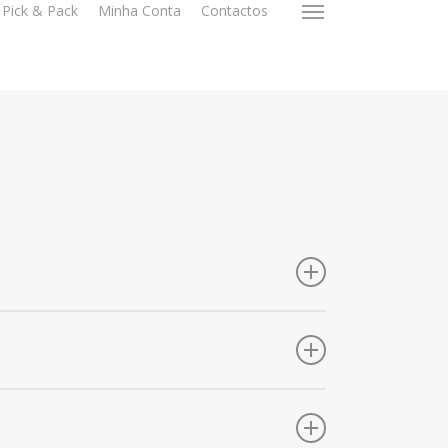
Pick & Pack
Minha Conta
Contactos
Menu
Vivamus tincidunt lectus at risus pharetra ultrices.
Vivamus tincidunt lectus at risus pharetra ultrices.