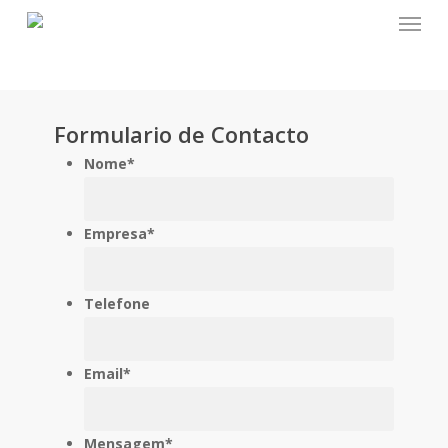
Menu
Skip
to
main
content
Formulario de Contacto
Nome
*
Empresa
*
Telefone
Email
*
Mensagem
*